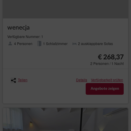
wynajmu. Opłata za sprzątanie obejmuje normalne sprzątnie
standardowe sprzątnie i wymianę pościeli oraz ręczników.
W przypadku znacznych zabrudzeń pościeli / ręczników
TriApart ® zastrzega sobie prawo do potrącenie kwoty z za
zniszczoną pościel / ręczniki z depozytu.
wenecja
W przypadku pozostawienia apartamentu / mieszkania w
znacznie odbiegającym stanie zabrudzenia, które będzie
Verfügbare Nummer: 1
wymagało większego nakładu pracy niż standardowy, TriApart
4 Personen
1 Schlafzimmer
2 ausklappbare Sofas
zastrzega sobie prawo do pobrania dodatkowej opłaty za
sprzątnie wyliczonej indywidualnie według kategorii oraz
kwoty przypisanej do każdego apartamentu / mieszkania.
€ 268,37
2 Personen / 1 Nacht
12.Zgłoszenia i reklamacje.
Teilen
Details
Verfügbarkeit prüfen
Wynajmujący / Gość przyjmuje do wiadomości, że wszelkie
Angebote zeigen
uwagi dotyczące wynajmowanego apartamentu / mieszkania
należy zgłosić niezwłocznie podczas odbioru kluczy
pracownikowi TriApart ® jeżeli klucze zostaną przekazane w
inny sposób w przeciągu pierwszej godziny od wejścia do
apartamentu / mieszkania. Uszkodzenia, braki, awarie sprzętu
zgłoszone zostaną sprawdzone i określone przez pracownika
TriApart ® czy były uszkodzone zniszczone wcześniej czy
powstały podczas obecnego wynajmu.