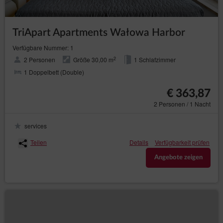
zgodnie z obowiązującym w dacie dokonania rezerwacji
Cennikiem
Opłata uiszczana przez Gościa nie zawiera: opłaty
TriApart Apartments Wałowa Harbor
klimatycznej oraz opłaty za sprzątanie końcowe (pościele,
ręczniki, galanteria hotelowa)
Verfügbare Nummer: 1
Opłaty za media (woda, gaz, prąd, ogrzewania) są wliczone w
koszt pobytu.
2
2 Personen
Größe 30,00 m
1 Schlafzimmer
Opłata nie obejmuje dodatkowych usług takich jak: transfer z
1 Doppelbett (Double)
lotniska, dodatkowa wymiana bielizny pościelowej oraz
ręczników, łóżeczko dziecięce, pobyt zwierzęcia, sprzątanie
€ 363,87
na życzenie Gościa.
Na życzenie Gościa TriApart ® może wystawić fakturę, za
2 Personen / 1 Nacht
uprzednim zaznaczeniem takiego życzenia wraz z podaniem
danych do faktury. Od 1 stycznia 2020 roku należy podać NIP
services
w celu przypisania w rachunku na podstawie które bedzie
możliwość uzyskania faktury VAT.
Teilen
Details
Verfügbarkeit prüfen
Za zameldowanie w godzinach od 20:00 do 22:00 pobierana
Angebote zeigen
jest opłata w wysokości 30 PLN, a za zameldowanie po godz.
22:00 – 00:00 pobierana jest opłata w wysokości 100 PLN,
zameldowanie po 00:00 a 05:00 to koszt 150 zł. Wszystkie
zamledoania po godzinie 20:00 musze zostać ustalone i
potwierdzone przez obsługę minimum jeden dzień przed datą
planowanego pobytu.