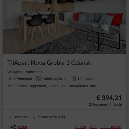
TriApart Nova Grobla 3 Gdansk
Verfügbare Nummer: 1
2
4 Personen
Größe 44,00 m
1 Schlafzimmer
1 großes Doppelbett (Queen), 1 Ausklappbares Sofa
€ 394,21
2 Personen / 1 Nacht
services
opłata za zwierzę
Teilen
Details
Verfügbarkeit prüfen