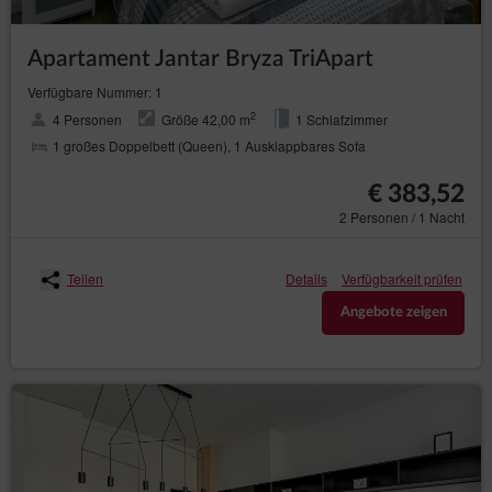
Apartament Jantar Bryza TriApart
Verfügbare Nummer: 1
2
4 Personen
Größe 42,00 m
1 Schlafzimmer
1 großes Doppelbett (Queen), 1 Ausklappbares Sofa
€ 383,52
2 Personen / 1 Nacht
Teilen
Details
Verfügbarkeit prüfen
Angebote zeigen