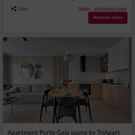
Teilen
Details
Verfügbarkeit prüfen
Angebote zeigen
Apartment Porto Gaia sauna by TriApart