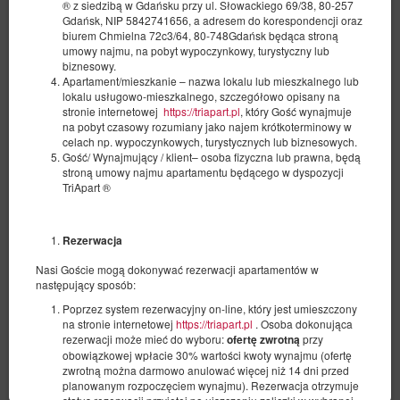
® z siedzibą w Gdańsku przy ul. Słowackiego 69/38, 80-257
Gdańsk, NIP 5842741656, a adresem do korespondencji oraz
biurem Chmielna 72c3/64, 80-748Gdańsk będąca stroną
umowy najmu, na pobyt wypoczynkowy, turystyczny lub
biznesowy.
Apartament/mieszkanie – nazwa lokalu lub mieszkalnego lub
lokalu usługowo-mieszkalnego, szczegółowo opisany na
stronie internetowej
https://triapart.pl
, który Gość wynajmuje
na pobyt czasowy rozumiany jako najem krótkoterminowy w
celach np. wypoczynkowych, turystycznych lub biznesowych.
Apartment Modern Doki Food Hall by
Gość/ Wynajmujący / klient– osoba fizyczna lub prawna, będą
TriApart
stroną umowy najmu apartamentu będącego w dyspozycji
TriApart ®
Verfügbare Nummer: 1
2
2 Personen
Größe 28,00 m
1 Schlafzimmer
1 Ausklappbares Sofa
Rezerwacja
Nasi Goście mogą dokonywać rezerwacji apartamentów w
€ 269,71
następujący sposób:
2 Personen / 1 Nacht
Poprzez system rezerwacyjny on-line, który jest umieszczony
na stronie internetowej
https://triapart.pl
. Osoba dokonująca
rezerwacji może mieć do wyboru:
przy
ofertę zwrotną
Teilen
Details
Verfügbarkeit prüfen
obowiązkowej wpłacie 30% wartości kwoty wynajmu (ofertę
zwrotną można darmowo anulować więcej niż 14 dni przed
Angebote zeigen
planowanym rozpoczęciem wynajmu). Rezerwacja otrzymuje