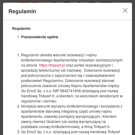
Regulamin
Menu
Regulamin
ANGEBOT
SONDERANGEBOTE
Postanowienia ogólne
ANFANG
ENDE
10
11
AUGUST
AUGUST
Regulamin określa warunki rezerwacji i najmu
2026
2026
krótkoterminowego Apartamentów/ mieszkań zamieszczonych
na stronie
https://triapart.pl
oraz portali rezerwacyjnych i
ANZAHL DER PERSONEN
sprzedaży telefonicznej lub mailowej. Dokonanie rezerwacji
2
FILTER
jest jednoznaczne z zapoznaniem się i zaakceptowaniem
postanowień Regulaminu. Dokonanie rezerwacji stanowi
jednoczenie zawarcie Umowy Najmu Apartamentów między
Go Emc2 Sp. z o.o. NIP 5842741656 działającą pod nazwą
handlową TriApart ®, a klientem, na warunkach określonych w
regulaminie i cenniku.
Niniejsze warunki wynajmu krótkoterminowego i korzystania z
apartamentów stanowią integralną część umowy najmu
Apartamentu, zawartej pomiędzy wynajmującym / klientem
zwany również Gościem lub osobą wynajmującą na
podstawie umowy krótkoterminowej, a firmą TriApart ®.
Go Emc2 Sp. z o.o. działającą pod nazwą handlową TriApart