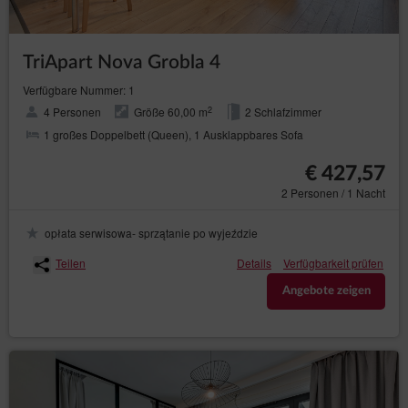
TriApart Nova Grobla 4
Verfügbare Nummer: 1
2
4 Personen
Größe 60,00 m
2 Schlafzimmer
1 großes Doppelbett (Queen), 1 Ausklappbares Sofa
€ 427,57
2 Personen / 1 Nacht
opłata serwisowa- sprzątanie po wyjeździe
Teilen
Details
Verfügbarkeit prüfen
Angebote zeigen